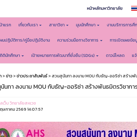
หน้าหลักมหาวิทยาลัย
น้าแรก
เกี่ยวกับเรา
สาขาวิชา
มุมนักศึกษา
งานบริการการศึ
ผนปฏิบัติการ/คู่มือปฏิบัติงาน
ความร่วมมือทางวิชาการ
การเปิดเผยข้อ
ถิตินักศึกษา
เป้ายหมายการพัฒนาที่ยั่งยืน (SDGs)
ดาวน์โหลด
แจ
ก
>
ข่าว
>
ข่าวประชาสัมพันธ์
> สวนสุนันทา ลงนาม MOU กับธัญ-ออริซ่า สร้างพ
ุนันทา ลงนาม MOU กับธัญ-ออริซ่า สร้างพันธมิตรวิชาก
แลเว็บ วิทยาลัยสหเวช
ฤษภาคม 2569 14:07:57