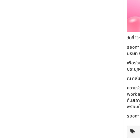
วันที่
รองศาส
บริษัท 
เพื่อร
ประยุก
ณ คลีน
ความร่
Work I
กับสถา
พร้อมท
รองศาส