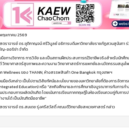
 13 พฤษภาคม 2569
ตราจารย์ ดร.ชุติกาญจน์ ศรีวิบูลย์ อธิการบดีมหาวิทยาลัยราชภัฏสวนสุนันทา ร่
ธัญ-ออริซ่า จำกัด
่วมมือทางวิชาการ การวิจัย และเป็นสถานฝึกประสบการณ์วิชาชีพจริงสำหรับนัก
ต์ วิทยาศาสตร์สุขภาพและความงาม วิทยาศาสตร์การแพทย์และนวัตกรรมสมุนไ
ิค Wellnees ของ THANN, ห้างสรรพสินค้า One Bangkok กรุงเทพฯ
วมมือดังกล่าว เป็นไปตามวิสัยทัศน์และนโยบายของมหาวิทยาลัยที่ต้องการจัด
ntegrated Education) หรือ "สหกิจศึกษาและการศึกษาเชิงบูรณาการกับการทำง
นประกอบการผลิตบัณฑิต โดยเน้นการเรียนภาคทฤษฎีในห้องเรียนควบคู่กับการปฏิ
ำงานได้ เป็นบัณฑิตมืออาชีพ“
ตราจารย์ ดร.สมเดช รุ่งศรีสวัสดิ์ คณบดีวิทยาลัยสหเวชศาสตร์ กล่าว