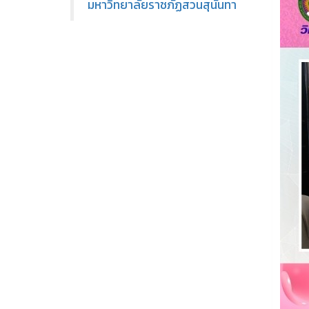
มหาวิทยาลัยราชภัฏสวนสุนันทา