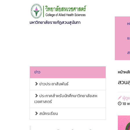
มหาวิทยาลัยราชภัฏสวนสุนันทา
ห
แ
ส
ข่าว
หน้าหลั
สวนส
ข่าวประชาสัมพันธ์
ประกาศสำหรับนักศึกษาวิทยาลัยสห
ผู้ดู
เวชศาสตร์
18 พ
สมัครเรียน