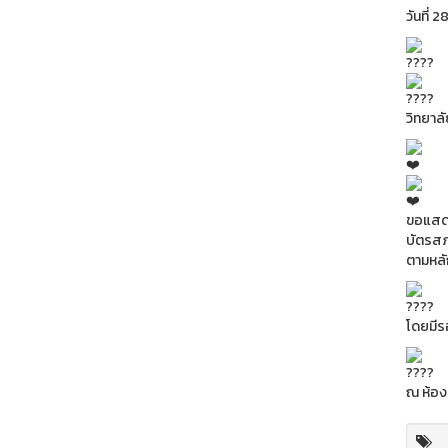
วันที่
วิทยาล
ขอแสดงค
บัตรสภา
ตามหลั
โดยมีร
ณ ห้อง