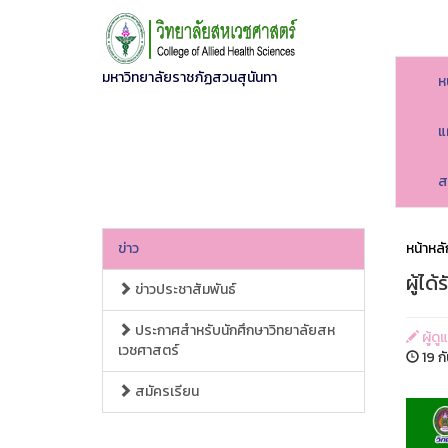
มหาวิทยาลัยราชภัฏสวนสุนันทา
ห
แ
ส
ข่าว
หน้าหลั
ผู้ได
ข่าวประชาสัมพันธ์
ประกาศสำหรับนักศึกษาวิทยาลัยสห
ผู้ดู
เวชศาสตร์
19 ก
สมัครเรียน