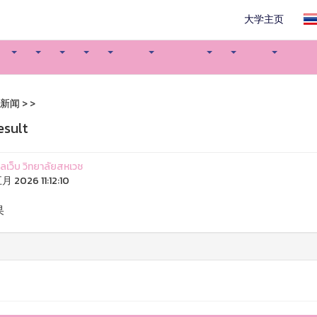
大学主页
新闻
>
>
esult
แลเว็บ วิทยาลัยสหเวช
月 2026 11:12:10
果