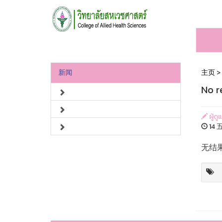
新闻
主页
>
No r
ผู้ดู
14 五
无结