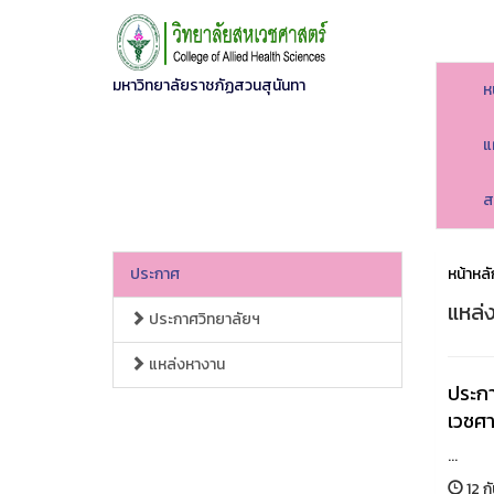
มหาวิทยาลัยราชภัฏสวนสุนันทา
ห
แ
ส
ประกาศ
หน้าหลั
แหล่
ประกาศวิทยาลัยฯ
แหล่งหางาน
ประกา
เวชศา
...
12 ก