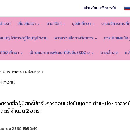
หน้าหลักมหาวิทยาลัย
น้าแรก
เกี่ยวกับเรา
สาขาวิชา
มุมนักศึกษา
งานบริการการศึ
ผนปฏิบัติการ/คู่มือปฏิบัติงาน
ความร่วมมือทางวิชาการ
การเปิดเผยข้อ
ถิตินักศึกษา
เป้ายหมายการพัฒนาที่ยั่งยืน (SDGs)
ดาวน์โหลด
แจ
ก
>
ประกาศ
> แหล่งหางาน
งหางาน
ศรายชื่อผู้มีสิทธิ์เข้ารับการสอบแข่งขันบุคคล ตำแหน่ง : อาจ
สตร์ จำนวน 2 อัตรา
ันยายน 2568 15:58:49